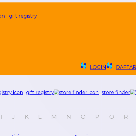
gift registry
LOGIN
DAFTA
gift registry
store finder
I
J
K
L
M
N
O
P
Q
R