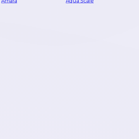
Amara
Aqua Scale